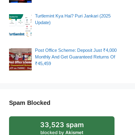
Turtlemint Kya Hai? Puri Jankari (2025
Update)
Post Office Scheme: Deposit Just ₹4,000
Monthly And Get Guaranteed Returns Of
₹45,459
Spam Blocked
33,523 spam
blocked by
Akismet