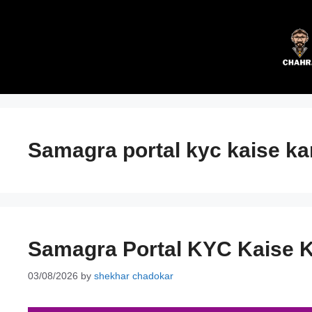
Skip
to
content
Samagra portal kyc kaise kar
Samagra Portal KYC Kaise Kar
03/08/2026
by
shekhar chadokar