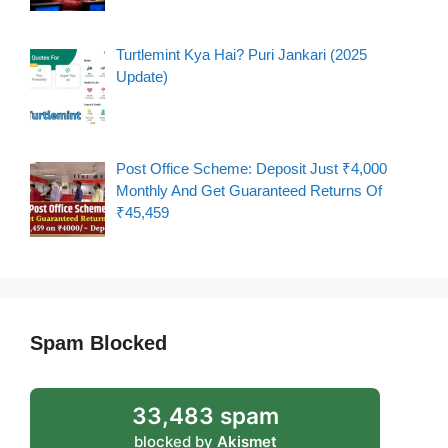
Turtlemint Kya Hai? Puri Jankari (2025
Update)
Post Office Scheme: Deposit Just ₹4,000
Monthly And Get Guaranteed Returns Of
₹45,459
Spam Blocked
33,483 spam
blocked by
Akismet